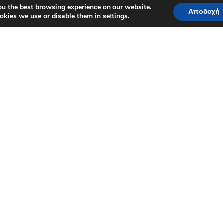
ou the best browsing experience on our website.
Αποδοχή
okies we use or disable them in
settings
.
Κατηγορίες προϊόντων
στε τα Νέα Προϊόντα της Κρητών 
Μικιό (Μπουκίτσες)