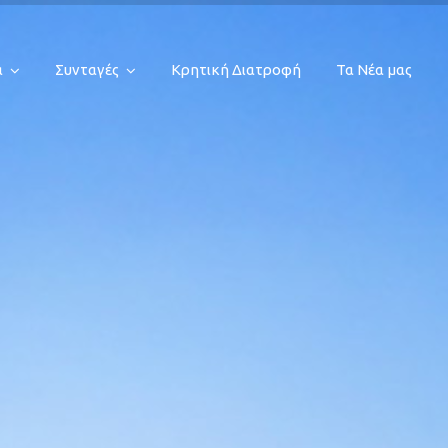
α
Συνταγές
Κρητική Διατροφή
Τα Νέα μας