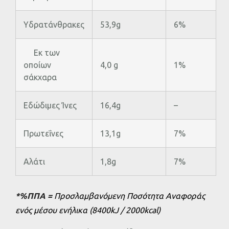
Υδρατάνθρακες
53,9g
6%
Εκ των
οποίων
4,0 g
1%
σάκχαρα
Εδώδιμες Ίνες
16,4g
–
Πρωτεΐνες
13,1g
7%
Αλάτι
1,8g
7%
*%ΠΠΑ =
Προσλαμβανόμενη Ποσότητα Αναφοράς
ενός μέσου ενήλικα (8400kJ / 2000kcal)