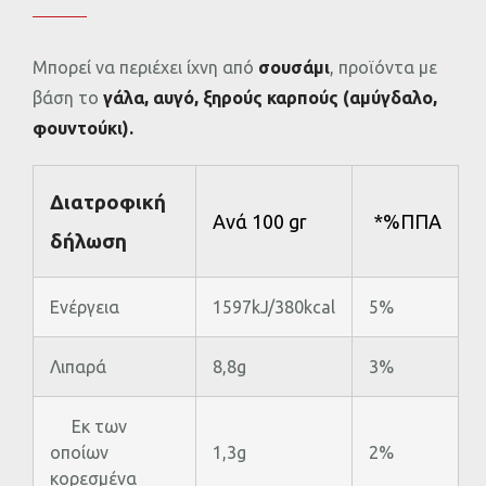
Μπορεί να περιέχει ίχνη από
σουσάμι
, προϊόντα με
βάση το
γάλα, αυγό, ξηρούς καρπούς (αμύγδαλο,
φουντούκι).
Διατροφική
Ανά 100 gr
*%ΠΠΑ
δήλωση
Ενέργεια
1597kJ/380kcal
5%
Λιπαρά
8,8g
3%
Εκ των
οποίων
1,3g
2%
κορεσµένα