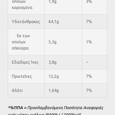
οποίων
1,9g
3%
κορεσµένα
Υδατάνθρακες
64,1g
7%
Εκ των
οποίων
5,3g
1%
σάκχαρα
Εδώδιμες Ίνες
3,8g
–
Πρωτεΐνες
12,2g
7%
Αλάτι
1,64g
7%
*%ΠΠΑ =
Προσλαμβανόμενη Ποσότητα Αναφοράς
ενός μέσου ενήλικα (8400kJ / 2000kcal)