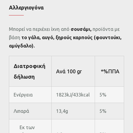
Αλλεργιογόνα
Μπορεί να περιέχει ίχνη από
σουσάμι,
προϊόντα με
βάση
το γάλα, αυγό, ξηρούς καρπούς (φουντούκι,
αμύγδαλο).
Διατροφική
Ανά 100 gr
*%ΠΠΑ
δήλωση
Ενέργεια
1823kJ/433kcal
5%
Λιπαρά
13,4g
5%
Εκ των