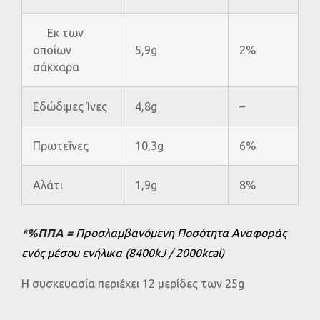
Εκ των
οποίων
5,9g
2%
σάκχαρα
Εδώδιμες Ίνες
4,8g
–
Πρωτεΐνες
10,3g
6%
Αλάτι
1,9g
8%
*%ΠΠΑ =
Προσλαμβανόμενη Ποσότητα Αναφοράς
ενός μέσου ενήλικα (8400kJ / 2000kcal)
Η συσκευασία περιέχει 12 μερίδες των 25g