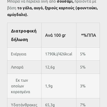
Μπορεί να περιέχει ίχνη από
σουσάμι,
προϊόντα με
βάση
το γάλα, αυγό, ξηρούς καρπούς (φουντούκι,
αμύγδαλο).
Διατροφική
Ανά 100 gr
*%ΠΠΑ
δήλωση
Ενέργεια
1790kJ/426kcal
5%
Λιπαρά
12,6g
5%
Εκ των
οποίων
1,9g
3%
κορεσµένα
Υδατάνθρακες
65,3g
7%