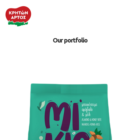
Our portfolio
Η Εταιρεία
Προϊόντα
Συνταγές
Κρητική Διατροφή
Τα Νέα μας
Food Service