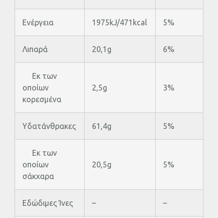
Ενέργεια
1975kJ/471kcal
5%
Λιπαρά
20,1g
6%
Εκ των
οποίων
2,5g
3%
κορεσµένα
Υδατάνθρακες
61,4g
5%
Εκ των
οποίων
20,5g
5%
σάκχαρα
Εδώδιμες Ίνες
–
–