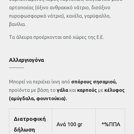
αρτοποιίας (όξινο ανθρακικό νάτριο, δισόξινο
πυροφωσφορικό νάτριο), κανέλα, γαρύφαλλο,
βανίλια.
Τα άλευρα προέρχονται από χώρες της Ε.Ε.
Αλλεργιογόνα
Μπορεί να περιέχει ίχνη από
σπόρους σησαμιού,
προϊόντα με βάση το
γάλα
και
καρπούς
με
κέλυφος
(αμύγδαλα, φουντούκια).
Διατροφική
Ανά 100 gr
*%ΠΠΑ
δήλωση