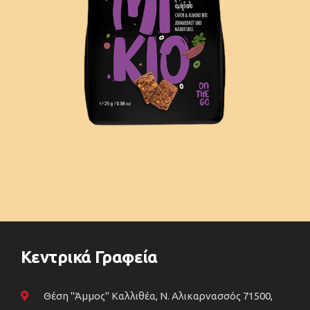
Κεντρικά Γραφεία
Θέση "Άμμος" Καλλιθέα, N. Αλικαρνασσός 71500,