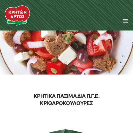
Η Εταιρεία
Προϊόντα
Συνταγές
Κρητική Διατροφή
ΚΡΗΤΙΚΑ ΠΑΞΙΜΑΔΙΑ Π.Γ.Ε.
ΚΡΙΘΑΡΟΚΟΥΛΟΥΡΕΣ
Τα Νέα μας
Food Service