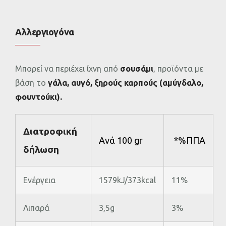
Αλλεργιογόνα
Μπορεί να περιέχει ίχνη από
σουσάμι
, προϊόντα με
βάση το
γάλα, αυγό, ξηρούς καρπούς (αμύγδαλο,
φουντούκι).
Διατροφική
Ανά 100 gr
*%ΠΠΑ
δήλωση
Ενέργεια
1579kJ/373kcal
11%
Λιπαρά
3,5g
3%