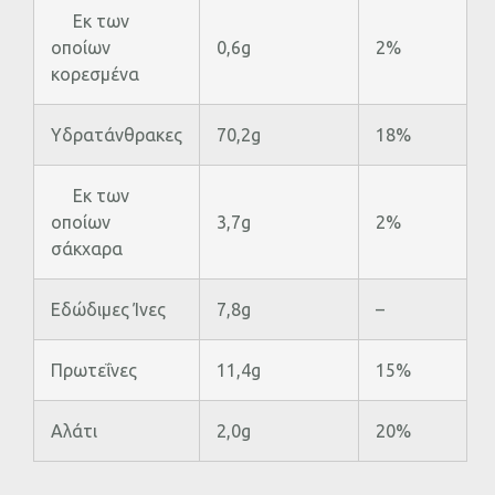
Εκ των
οποίων
0,6g
2%
κορεσµένα
Υδρατάνθρακες
70,2g
18%
Εκ των
οποίων
3,7g
2%
σάκχαρα
Εδώδιμες Ίνες
7,8g
–
Πρωτεΐνες
11,4g
15%
Αλάτι
2,0g
20%