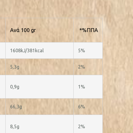
Ανά 100 gr
*%ΠΠΑ
1608kJ/381kcal
5%
5,3g
2%
0,9g
1%
66,3g
6%
8,5g
2%