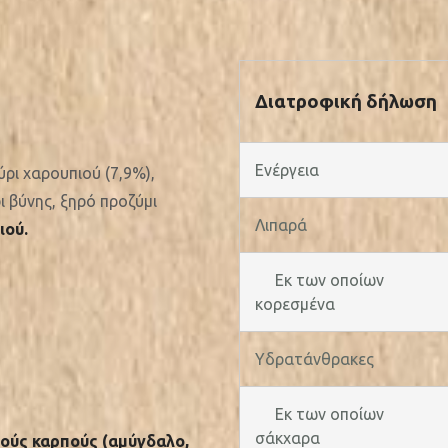
Διατροφική δήλωση
Ενέργεια
ύρι χαρουπιού (7,9%),
 βύνης, ξηρό προζύμι
Λιπαρά
ιού.
Εκ των οποίων
κορεσµένα
Υδρατάνθρακες
Εκ των οποίων
σάκχαρα
ρούς καρπούς (αμύγδαλο,