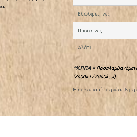
ια.
Εδώδιμες Ίνες
Πρωτεΐνες
Αλάτι
*%ΠΠΑ =
Προσλαμβανόμενη
(8400kJ / 2000kcal)
H συσκευασία περιέχει 8 μερ