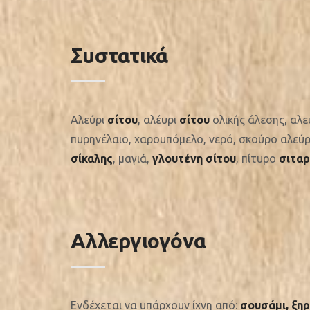
Συστατικά
Αλεύρι
σίτου
, αλέυρι
σίτου
ολικής άλεσης, αλε
πυρηνέλαιο, χαρουπόμελο, νερό, σκούρο αλεύρι
σίκαλης
, μαγιά,
γλουτένη σίτου
, πίτυρο
σιταρ
Αλλεργιογόνα
Ενδέχεται να υπάρχουν ίχνη από:
σουσάμι, ξη