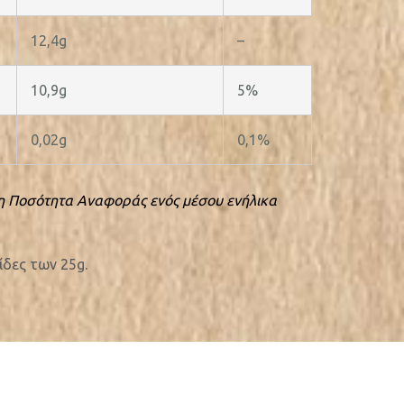
12,4g
–
10,9g
5%
0,02g
0,1%
 Ποσότητα Αναφοράς ενός μέσου ενήλικα
ίδες των 25g.