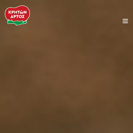
Η Εταιρεία
Προϊόντα
Συνταγές
Κρητική Διατροφή
Τα Νέα μας
Food Service