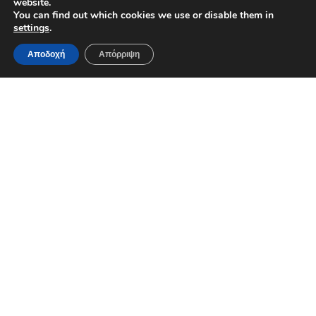
website.
You can find out which cookies we use or disable them in
settings
.
Αποδοχή
Απόρριψη
Εnergy Balls µε Κριθαροκουλούρα, ταχίνι & Μέλι
(No-Bake συνταγή)
Υλικά
1 φλ. ντάκος θρυµµατισµένος (όχι πολύ
λεπτός)
2 κ.σ. ταχίνι- 2 κ.σ. χαρουπόµελο (ή µέλι αν δεν
έχεις)
1/3 φλ. καρύδια ή φουντούκια