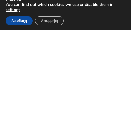
You can find out which cookies we use or disable them in
settings
.
Αποδοχή
Απόρριψη
Γκρανόλα με παξιμάδια χαρουπιού, γιαούρτι και
φρούτα
Υλικά
500γρ. παξιμάδια χαρουπιού ΚΡΗΤώΝ ΑΡΤΟΣ
1 κ.σ μέλι
1 κ.σ ταχίνι
Λίγα κράνμπερις
Λίγα λευκά αμύγδαλα