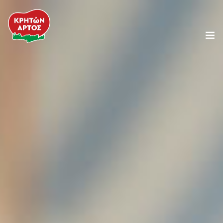
Η Εταιρεία
Προϊόντα
Συνταγές
Κρητική Διατροφή
Τα Νέα μας
Food Service