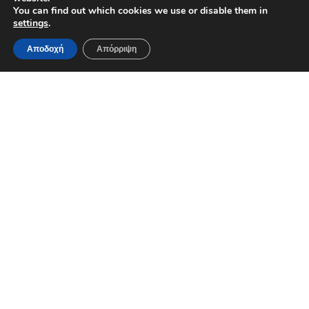
You can find out which cookies we use or disable them in
settings
.
Αποδοχή
Απόρριψη
Φρουτοσαλάτα με παξιμάδι, ανθότυρο και σως
μελιού
Υλικά
5 φέτες καρπούζι
6-7 φράουλες
200 γρ. ανθότυρο
150γρ. αφράτα ντακάκια καλαμποκιού
Παξιμαδοκλέφτρα ΚΡΗΤώΝ ΑΡΤΟΣ