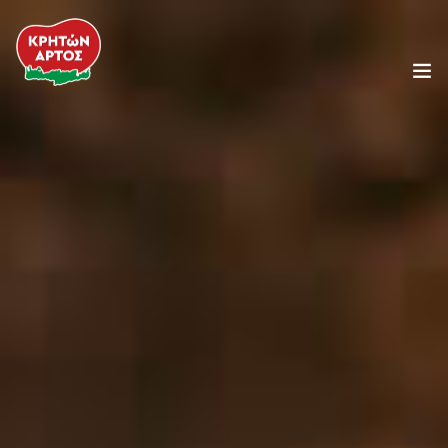
Η Εταιρεία
Προϊόντα
Συνταγές
Κρητική Διατροφή
Τα Νέα μας
Food Service